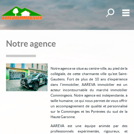
Toutes nos o
M
Acheter
Notre agence
Louer
Nouveautés
Notre agence se situe au centre-ville, au pied de la
mander une estimation
collégiale, de cette charmante ville qu'est Saint-
Gaudens. Fort de plus de 10 ans d'expérience
Biens vendus
dans l'immobilier, AAREVA immobilier est un
acteur incontournable du marché immobilier
Mes sélections
0
Commingeois. Notre agence est indépendante, à
taille humaine, ce qui nous permet de vous offrir
Accueil
un accompagnement de qualité et personnalisé
sur le Comminges et les Pyrénées du sud de la
Haute Garonne.
Notre agence
AAREVA est une équipe animée par des
Nos offres
professionnels expérimentés, rigoureux, et