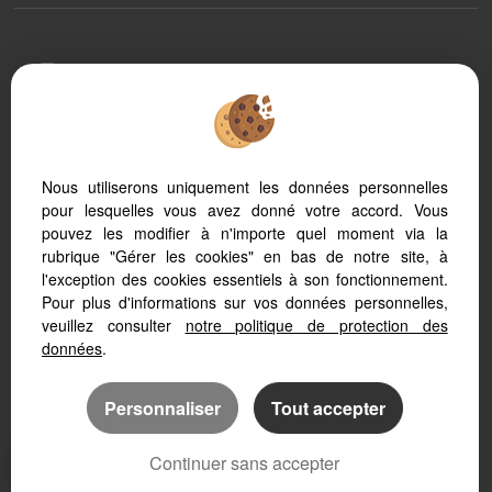
Afin de vous offrir un confort de lecture permanent, depuis votre PC,
votre tablette ou votre smartphone, notre site s'adapte
automatiquement aux différents types d'écrans
Nous utiliserons uniquement les données personnelles
pour lesquelles vous avez donné votre accord. Vous
Logiciel immobilier Adapt Immo
Création site immobilier
pouvez les modifier à n'importe quel moment via la
Référencement immobilier
rubrique "Gérer les cookies" en bas de notre site, à
l'exception des cookies essentiels à son fonctionnement.
Pour plus d'informations sur vos données personnelles,
veuillez consulter
notre politique de protection des
données
.
Personnaliser
Tout accepter
Continuer sans accepter