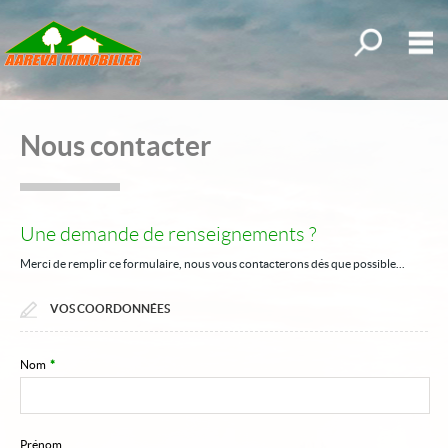
Toutes nos o
M
Acheter
Nous contacter
Louer
Nouveautés
Une demande de renseignements ?
mander une estimation
Merci de remplir ce formulaire, nous vous contacterons dés que possible...
Biens vendus
VOS COORDONNÉES
Mes sélections
0
Accueil
Nom
*
Notre agence
Nos offres
Prénom