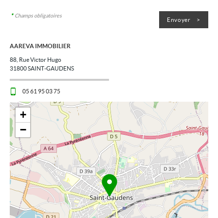
*
Champs obligatoires
AAREVA IMMOBILIER
88, Rue Victor Hugo
31800
SAINT-GAUDENS
05 61 95 03 75
+
−