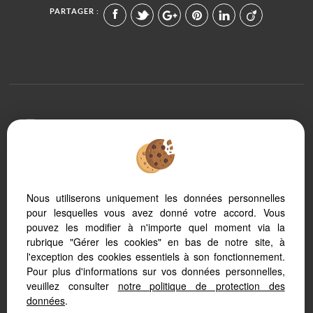
PARTAGER :
Afin de vous offrir un confort de lecture permanent, depuis votre PC,
votre tablette ou votre smartphone, notre site s'adapte
automatiquement aux différents types d'écrans
Nous utiliserons uniquement les données personnelles
pour lesquelles vous avez donné votre accord. Vous
Logiciel immobilier
Création site internet
pouvez les modifier à n'importe quel moment via la
Référencement site immobilier
rubrique "Gérer les cookies" en bas de notre site, à
l'exception des cookies essentiels à son fonctionnement.
Pour plus d'informations sur vos données personnelles,
veuillez consulter
notre politique de protection des
données
.