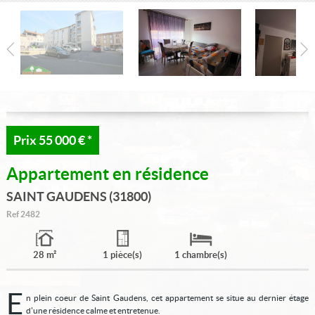
Mon compte
Contact
Alerte e-mail
Prix
55 000 €
*
Appartement en résidence
SAINT GAUDENS (31800)
Ref
2482
28 m²
1 pièce(s)
1 chambre(s)
E
n plein coeur de Saint Gaudens, cet appartement se situe au dernier étage
d'une résidence calme et entretenue.